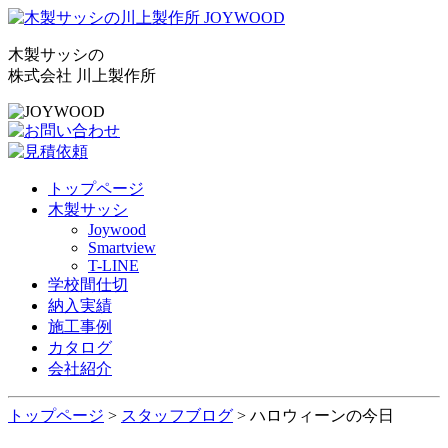
木製サッシの
株式会社 川上製作所
トップページ
木製サッシ
Joywood
Smartview
T-LINE
学校間仕切
納入実績
施工事例
カタログ
会社紹介
トップページ
>
スタッフブログ
> ハロウィーンの今日