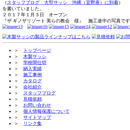
（
スタッフブログ 大型サッシ 沖縄（宜野座）に到着
）
を書いていました。
２０１７年１月３日 オープン
『ザ ギノザリゾート 美らの教会 様』 施工途中の写真で
＞
トップページ
＞
木製サッシ
＞
学校間仕切
＞
納入実績
＞
施工事例
＞
カタログ
＞
会社紹介
＞
スタッフブログ
＞
見積依頼
＞
お問い合わせ
＞
個人情報保護について
＞
サイトマップ
＞
リンク集