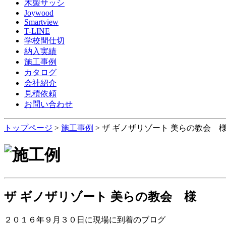
木製サッシ
Joywood
Smartview
T-LINE
学校間仕切
納入実績
施工事例
カタログ
会社紹介
見積依頼
お問い合わせ
トップページ
>
施工事例
> ザ ギノザリゾート 美らの教会 
ザ ギノザリゾート 美らの教会 様
２０１６年９月３０日に現場に到着のブログ