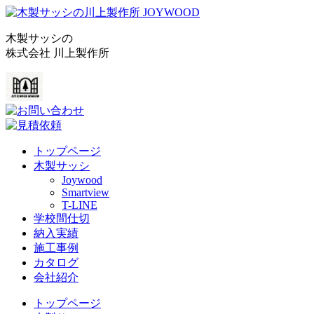
木製サッシの
株式会社 川上製作所
トップページ
木製サッシ
Joywood
Smartview
T-LINE
学校間仕切
納入実績
施工事例
カタログ
会社紹介
トップページ