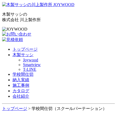
木製サッシの
株式会社 川上製作所
トップページ
木製サッシ
Joywood
Smartview
T-LINE
学校間仕切
納入実績
施工事例
カタログ
会社紹介
トップページ
> 学校間仕切（スクールパーテーション）