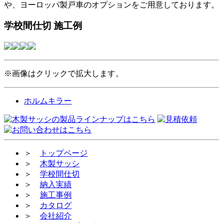
や、ヨーロッパ製戸車のオプションをご用意しております。
学校間仕切 施工例
※画像はクリックで拡大します。
ホルムキラー
＞
トップページ
＞
木製サッシ
＞
学校間仕切
＞
納入実績
＞
施工事例
＞
カタログ
＞
会社紹介