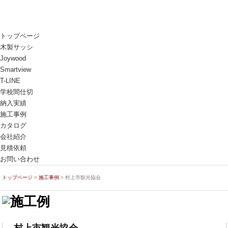
トップページ
木製サッシ
Joywood
Smartview
T-LINE
学校間仕切
納入実績
施工事例
カタログ
会社紹介
見積依頼
お問い合わせ
トップページ
>
施工事例
> 村上市観光協会
村上市観光協会