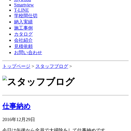
Smartview
T-LINE
学校間仕切
納入実績
施工事例
カタログ
会社紹介
見積依頼
お問い合わせ
トップページ
>
スタッフブログ
>
仕事納め
2016年12月29日
今日は午後から全員で大掃除をして仕事納めです。