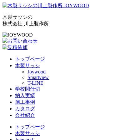
木製サッシの
株式会社 川上製作所
トップページ
木製サッシ
Joywood
Smartview
T-LINE
学校間仕切
納入実績
施工事例
カタログ
会社紹介
トップページ
木製サッシ
Joywood