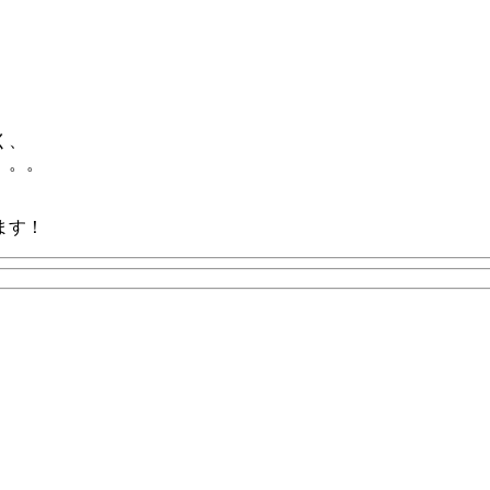
く、
。。。
ます！