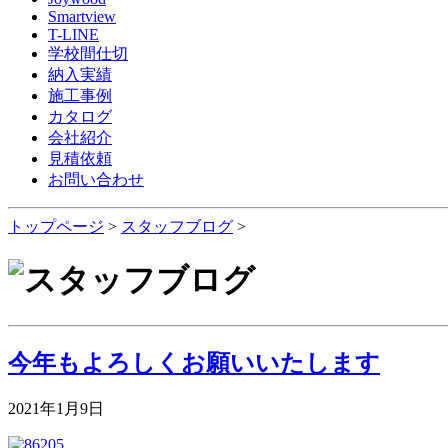
Smartview
T-LINE
学校間仕切
納入実績
施工事例
カタログ
会社紹介
見積依頼
お問い合わせ
トップページ
>
スタッフブログ
>
今年もよろしくお願いいたします
2021年1月9日