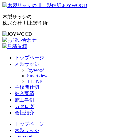
木製サッシの
株式会社 川上製作所
トップページ
木製サッシ
Joywood
Smartview
T-LINE
学校間仕切
納入実績
施工事例
カタログ
会社紹介
トップページ
木製サッシ
Joywood